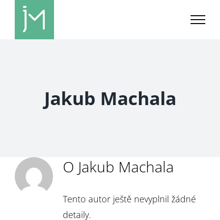
Přeskočit
na
obsah
Jakub Machala
O
Jakub Machala
Tento autor ještě nevyplnil žádné
detaily.